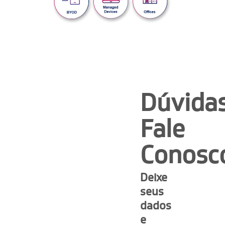
Dúvida
Fale
Conosc
Deixe
seus
dados
e