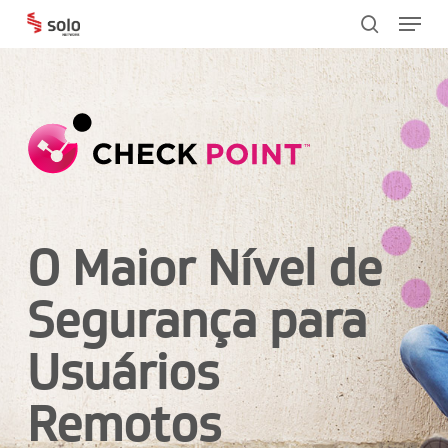
Menu
Skip
search
to
main
content
O Maior Nível de
Segurança para
Usuários
Remotos