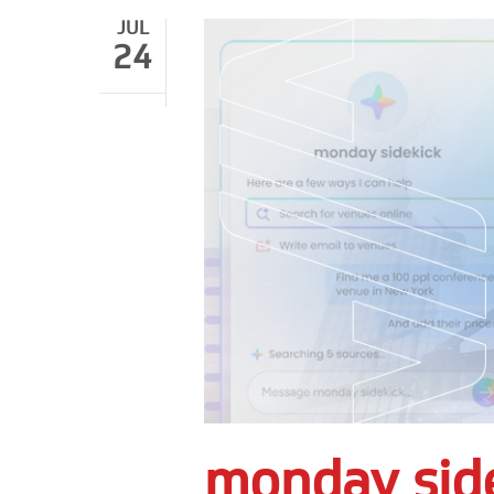
JUL
24
monday side